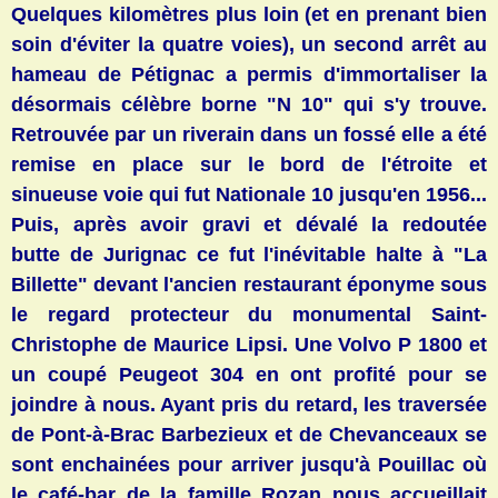
Quelques kilomètres plus loin (et en prenant bien
soin d'éviter la quatre voies), un second arrêt au
hameau de Pétignac a permis d'immortaliser la
désormais célèbre borne "N 10" qui s'y trouve.
Retrouvée par un riverain dans un fossé elle a été
remise en place sur le bord de l'étroite et
sinueuse voie qui fut Nationale 10 jusqu'en 1956...
Puis, après avoir gravi et dévalé la redoutée
butte de Jurignac ce fut l'inévitable halte à
"La
Billette" devant l'ancien restaurant éponyme sous
le regard protecteur du monumental Saint-
Christophe de Maurice Lipsi. Une Volvo P 1800 et
un coupé Peugeot 304 en ont profité pour se
joindre à nous. Ayant pris du retard, les t
raversée
de Pont-à-Brac Barbezieux et de Chevanceaux se
sont enchainées pour arriver jusqu'à Pouillac où
le café-bar de la famille Rozan nous accueillait